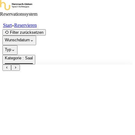
Reservationssystem
Start
Reservieren
»
Reservieren
Reservieren
Reservieren
Filter zurücksetzen
Wunschdatum
Typ
Kategorie
: Saal